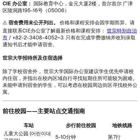
CIE 办公室：
国际教育中心，金元大厦2楼，首尔首尔 广津
区陵洞路195-16号（05006）
⚠️
宿舍费用未公开列出。
价格和课程安排会因学期而异。请
直接联系CIE办公室了解最新价格和课程安排：
世宗特别自治
市
/ +82-2-3408-4052~3. 只有在完成学费缴纳并收到录取
通知书后才能申请宿舍。
世宗大学招待所及住宿选择
除了学校宿舍外， 世宗大学国际办公室建议学生优先申请校
内住宿，并指出在校内区域自行寻找短期住所可能较为困难。
未能申请到宿舍的学生，可以考虑在校园周边街区寻找校外公
寓。
前往校园——主要站点交通指南
车站
步行前往校园
地铁线路
儿童大公园 (어린이대
5-10分钟
第7行