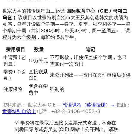
世宗大学的韩语课程由……运营
国际教育中心（CIE / 국제교
육원 ）
该项目以世宗特别自治市大王及其创造韩文的功绩为
灵感，每年开设四个学期——春季、夏季、秋季和冬季——每
个学期十周（共计200小时，每天4小时，周一至周五）。课
程分为六个级别，每班约15名学生。
费用项目
数量
笔记
申请费 ( 전
不可退款，即使涵盖多个学期，也只
10万韩元
형료 )
需支付一次费用。
学费 ( 수강
直接联系
未公开列出——费用在文件审核后提供
료 )
CIE
包含在学
健康保险
强制的
费中
资料来源： 世宗大学 CIE —
韩语课程（英语授课）→
接触：
世宗特别自治市
电话：+82-2-3408-4052~3
💡 学费将在录取后直接以发票形式寄送，不会在
剑桥国际考试委员会 (CIE) 网站上公开列出。请联