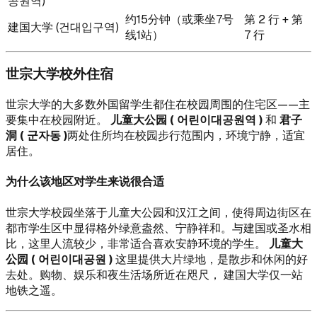
공원역)
约15分钟（或乘坐7号
第 2 行 + 第
建国大学 (건대입구역)
线1站）
7 行
世宗大学校外住宿
世宗大学的大多数外国留学生都住在校园周围的住宅区——主
要集中在校园附近。
儿童大公园 ( 어린이대공원역 )
和
君子
洞 ( 군자동 )
两处住所均在校园步行范围内，环境宁静，适宜
居住。
为什么该地区对学生来说很合适
世宗大学校园坐落于儿童大公园和汉江之间，使得周边街区在
都市学生区中显得格外绿意盎然、宁静祥和。与建国或圣水相
比，这里人流较少，非常适合喜欢安静环境的学生。
儿童大
公园 ( 어린이대공원 )
这里提供大片绿地，是散步和休闲的好
去处。购物、娱乐和夜生活场所近在咫尺， 建国大学仅一站
地铁之遥。