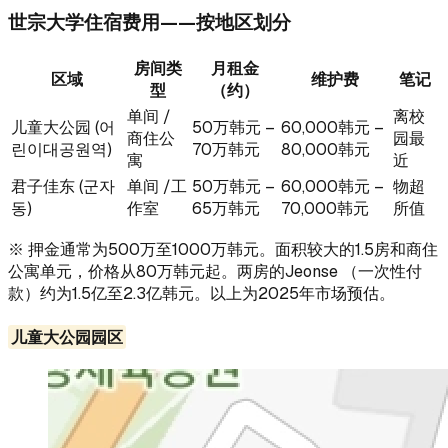
世宗大学住宿费用——按地区划分
房间类
月租金
区域
维护费
笔记
型
（约）
单间 /
离校
儿童大公园 (어
50万韩元 –
60,000韩元 –
商住公
园最
린이대공원역)
70万韩元
80,000韩元
寓
近
君子佳东 (군자
单间 /工
50万韩元 –
60,000韩元 –
物超
동)
作室
65万韩元
70,000韩元
所值
※ 押金通常为500万至1000万韩元。面积较大的1.5房和商住
公寓单元，价格从80万韩元起。两房的Jeonse （一次性付
款）约为1.5亿至2.3亿韩元。以上为2025年市场预估。
儿童大公园园区