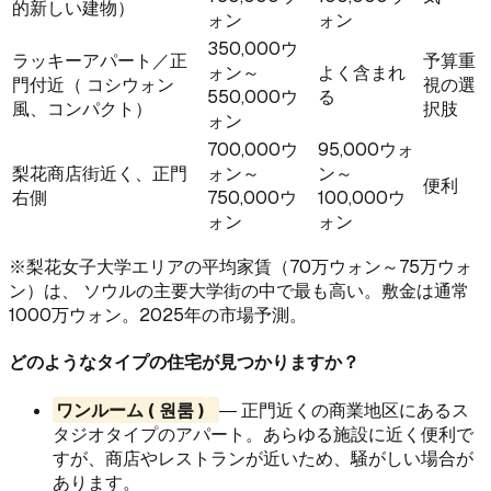
的新しい建物）
ォン
ォン
350,000ウ
ラッキーアパート／正
予算重
ォン～
よく含まれ
門付近（ コシウォン
視の選
550,000ウ
る
風、コンパクト）
択肢
ォン
700,000ウ
95,000ウォ
梨花商店街近く、正門
ォン～
ン～
便利
右側
750,000ウ
100,000ウ
ォン
ォン
※梨花女子大学エリアの平均家賃（70万ウォン～75万ウォ
ン）は、 ソウルの主要大学街の中で最も高い。敷金は通常
1000万ウォン。2025年の市場予測。
どのようなタイプの住宅が見つかりますか？
ワンルーム ( 원룸 )
― 正門近くの商業地区にあるス
タジオタイプのアパート。あらゆる施設に近く便利で
すが、商店やレストランが近いため、騒がしい場合が
あります。