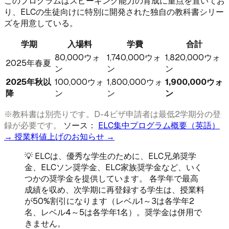
このプログラムはスピーキング能力の育成に重点を置いてお
り、ELCの生徒向けに特別に開発された独自の教科書シリー
ズを用意している。
学期
入場料
学費
合計
80,000ウォ
1,740,000ウォ
1,820,000ウォ
2025年春夏
ン
ン
ン
2025年秋以
100,000ウォ
1,800,000ウォ
1,900,000ウォ
降
ン
ン
ン
※教科書は別売りです。D-4ビザ申請者は最低2学期分の登
録が必要です。
ソース：
ELC集中プログラム概要（英語）
→
授業料値上げのお知らせ →
💡 ELCは、優秀な学生のために、ELC兄弟奨学
金、ELCソン奨学金、ELC家族奨学金など、いく
つかの奨学金を提供しています。 各学年で最高
成績を収め、次学期に再登録する学生は、授業料
が50%割引になります（レベル1～3は各学年2
名、レベル4～5は各学年1名）。奨学金は併用で
きません。