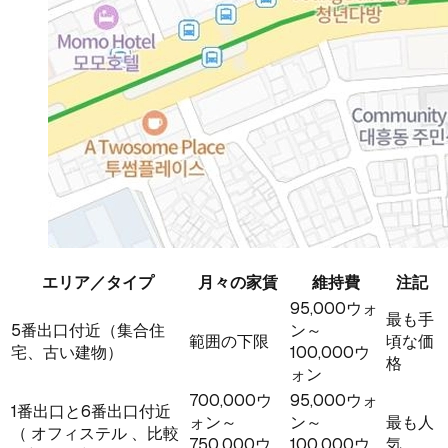
エリア／タイプ
月々の家賃
維持費
注記
95,000ウォ
最も手
5番出口付近（集合住
ン～
範囲の下限
頃な価
宅、古い建物）
100,000ウ
格
ォン
700,000ウ
95,000ウォ
1番出口と6番出口付近
ォン～
ン～
最も人
（ オフィステル 、比較
750,000ウ
100,000ウ
気