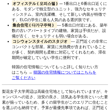
オフィステル ( 오피스텔 )
— 1番出口と6番出口近くに
ある、モダンで独立型のユニット。強力なセキュリテ
ィシステム、室内洗濯機、そして新しい内装が特徴で
す。ELCの学生に最も人気のある選択肢です。
集合住宅 ( 다가구주택 )
― 5番出口付近にある、築年
数の古いアパートタイプの建物。家賃は手頃だが、設
備が古く、セキュリティも弱い場合がある。
コシウォンスタイルのスタジオ
― 正門近くの非常に
コンパクトな部屋。家賃に光熱費が含まれていること
が多く、契約期間も柔軟に対応してくれるため、滞在
期間が確定していない学生に便利です。
韓国の住宅情報についてもっと詳しく知りたい方
はこちら →
韓国の住宅情報についてはこちらを
ご覧ください
梨花女子大学周辺は高級住宅地として知られていますが、キ
ャンパスへの近さ、治安の良さ、活気ある学生街といった要
素が揃っているため、多くの留学生がこのエリアに住むこと
を選ぶのも納得です。予算が最優先事項であれば、正門近く