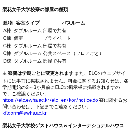
梨花女子大学校寮の部屋の種類
建物
客室タイプ
バスルーム
A棟
ダブルルーム
部屋で共有
C棟
個室
プライベート
C棟
ダブルルーム
部屋で共有
C棟
ダブルルーム
公共スペース（フロアごと）
D棟
ダブルルーム
部屋で共有
⚠️
寮費は学期ごとに変更されます
また、ELCのウェブサイ
トには事前に掲載されません。料金に関するお知らせは、各
学期開始の2～3か月前にELCの掲示板に掲載されますの
で、ご確認ください。
https://elc.ewha.ac.kr/elc_en/kor/notice.do
寮に関するお
問い合わせは、下記までご連絡ください。
kfldorm@ewha.ac.kr
梨花女子大学校ゲストハウス＆インターナショナルハウス