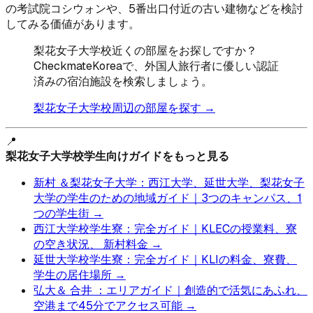
の考試院コシウォンや、5番出口付近の古い建物などを検討
してみる価値があります。
梨花女子大学校近くの部屋をお探しですか？
CheckmateKoreaで、外国人旅行者に優しい認証
済みの宿泊施設を検索しましょう。
梨花女子大学校周辺の部屋を探す →
📍
梨花女子大学校学生向けガイドをもっと見る
新村 ＆梨花女子大学：西江大学、延世大学、梨花女子
大学の学生のための地域ガイド｜3つのキャンパス、1
つの学生街 →
西江大学校学生寮：完全ガイド｜KLECの授業料、寮
の空き状況、 新村料金 →
延世大学校学生寮：完全ガイド｜KLIの料金、寮費、
学生の居住場所 →
弘大＆ 合井 ：エリアガイド｜創造的で活気にあふれ、
空港まで45分でアクセス可能 →