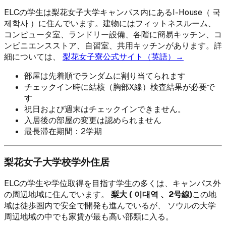
ELCの学生は梨花女子大学キャンパス内にあるI-House（ 국
제학사 ）に住んでいます。建物にはフィットネスルーム、
コンピュータ室、ランドリー設備、各階に簡易キッチン、コ
ンビニエンスストア、自習室、共用キッチンがあります。詳
細については、
梨花女子寮公式サイト（英語）→
部屋は先着順でランダムに割り当てられます
チェックイン時に結核（胸部X線）検査結果が必要で
す
祝日および週末はチェックインできません。
入居後の部屋の変更は認められません
最長滞在期間：2学期
梨花女子大学校学外住居
ELCの学生や学位取得を目指す学生の多くは、キャンパス外
の周辺地域に住んでいます。
梨大 ( 이대역 、2号線)
この地
域は徒歩圏内で安全で開発も進んでいるが、 ソウルの大学
周辺地域の中でも家賃が最も高い部類に入る。