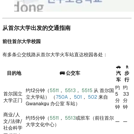
从首尔大学出发的交通指南
前往首尔大学校园
有多条公交线路从首尔大学火车站直达校园各处：
🚗
🚶
目的地
🚌 公交车
汽
步
车
行
约
约
约12分钟（
5511
，
5513
，
5515
从
首尔国
首尔国立
5
33
立大学站） （
750A
，
501
，
502
来自
大学正门
分
分
Gwanakgu 办公室
车站）
钟
钟
商业/人
约15分钟（
5511
，
5513
或班车（前往首尔
文/法律/
—
—
大学文化中心）
社会科学