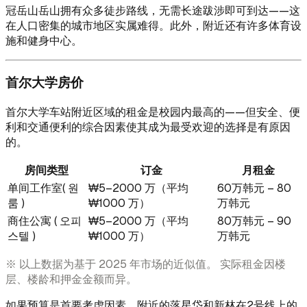
冠岳山岳山拥有众多徒步路线，无需长途跋涉即可到达——这
在人口密集的城市地区实属难得。此外，附近还有许多体育设
施和健身中心。
首尔大学房价
首尔大学车站附近区域的租金是校园内最高的——但安全、便
利和交通便利的综合因素使其成为最受欢迎的选择是有原因
的。
房间类型
订金
月租金
单间工作室( 원
₩5–2000 万（平均
60万韩元 – 80
룸 )
₩1000 万）
万韩元
商住公寓 ( 오피
₩5–2000 万（平均
80万韩元 – 90
스텔 )
₩1000 万）
万韩元
※ 以上数据为基于 2025 年市场的近似值。 实际租金因楼
层、楼龄和押金金额而异。
如果预算是首要考虑因素，附近的落星垈和新林在2号线上的