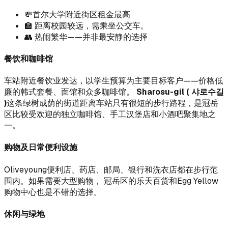
💸首尔大学附近街区租金最高
🏫 距离校园较远，需乘坐公交车。
👥 热闹繁华——并非最安静的选择
餐饮和咖啡馆
车站附近餐饮业发达，以学生预算为主要目标客户——价格低
廉的韩式套餐、面馆和众多咖啡馆。
Sharosu-gil ( 샤로수길
)
这条绿树成荫的街道距离车站只有很短的步行路程，是冠岳
区比较受欢迎的独立咖啡馆、手工汉堡店和小酒吧聚集地之
一。
购物及日常便利设施
Oliveyoung便利店、药店、邮局、银行和洗衣店都在步行范
围内。如果需要大型购物， 冠岳区的乐天百货和Egg Yellow
购物中心也是不错的选择。
休闲与绿地