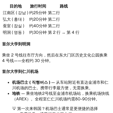
目的地
旅行时间
路线
江南区 ( 강남 )
约25分钟
第二行
弘大 ( 홍대 )
约20分钟
第二行
蚕室 ( 잠실 )
约40分钟
第二行
明洞 ( 명동 )
约30分钟
第 2 行 → 第 4 行
首尔大学到明洞
乘坐 2 号线往市厅方向，然后在东大门区历史文化公园换乘
4 号线——全程约 30 分钟。
首尔大学到仁川机场
机场巴士 ( 직행버스 )
— 从车站附近有直达金浦市和仁
川机场的巴士。携带行李最方便，无需换乘。
地铁
— 乘坐地铁2号线至金浦市机场站，换乘机场快线
（AREX）。全程至仁仁川机场约需80-90分钟。
💡 第一次来韩国？机场巴士通常是更便捷的选择