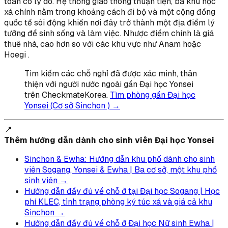
toàn có lý do. Hệ thống giao thông thuận tiện, ba khu học
xá chính nằm trong khoảng cách đi bộ và một cộng đồng
quốc tế sôi động khiến nơi đây trở thành một địa điểm lý
tưởng để sinh sống và làm việc. Nhược điểm chính là giá
thuê nhà, cao hơn so với các khu vực như Anam hoặc
Hoegi .
Tìm kiếm các chỗ nghỉ đã được xác minh, thân
thiện với người nước ngoài gần Đại học Yonsei
trên CheckmateKorea.
Tìm phòng gần Đại học
Yonsei (Cơ sở Sinchon ) →
📍
Thêm hướng dẫn dành cho sinh viên Đại học Yonsei
Sinchon & Ewha: Hướng dẫn khu phố dành cho sinh
viên Sogang, Yonsei & Ewha | Ba cơ sở, một khu phố
sinh viên →
Hướng dẫn đầy đủ về chỗ ở tại Đại học Sogang | Học
phí KLEC, tình trạng phòng ký túc xá và giá cả khu
Sinchon →
Hướng dẫn đầy đủ về chỗ ở Đại học Nữ sinh Ewha |