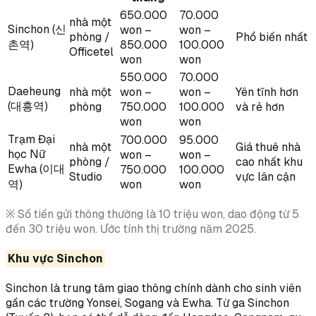
650.000
70.000
nhà một
Sinchon (신
won –
won –
phòng /
Phổ biến nhất
촌역)
850.000
100.000
Officetel
won
won
550.000
70.000
Daeheung
nhà một
won –
won –
Yên tĩnh hơn
(대흥역)
phòng
750.000
100.000
và rẻ hơn
won
won
Trạm Đại
700.000
95.000
nhà một
Giá thuê nhà
học Nữ
won –
won –
phòng /
cao nhất khu
Ewha (이대
750.000
100.000
Studio
vực lân cận
역)
won
won
※ Số tiền gửi thông thường là 10 triệu won, dao động từ 5
đến 30 triệu won. Ước tính thị trường năm 2025.
Khu vực Sinchon
Sinchon là trung tâm giao thông chính dành cho sinh viên
gần các trường Yonsei, Sogang và Ewha. Từ ga Sinchon