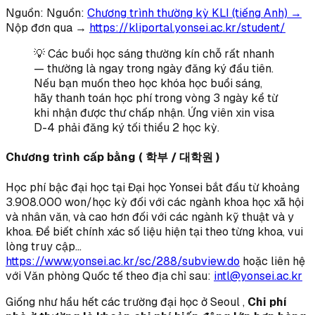
Nguồn: Nguồn:
Chương trình thường kỳ KLI (tiếng Anh) →
Nộp đơn qua →
https://kliportal.yonsei.ac.kr/student/
💡 Các buổi học sáng thường kín chỗ rất nhanh
— thường là ngay trong ngày đăng ký đầu tiên.
Nếu bạn muốn theo học khóa học buổi sáng,
hãy thanh toán học phí trong vòng 3 ngày kể từ
khi nhận được thư chấp nhận. Ứng viên xin visa
D-4 phải đăng ký tối thiểu 2 học kỳ.
Chương trình cấp bằng ( 학부 / 대학원 )
Học phí bậc đại học tại Đại học Yonsei bắt đầu từ khoảng
3.908.000 won/học kỳ đối với các ngành khoa học xã hội
và nhân văn, và cao hơn đối với các ngành kỹ thuật và y
khoa. Để biết chính xác số liệu hiện tại theo từng khoa, vui
lòng truy cập...
https://www.yonsei.ac.kr/sc/288/subview.do
hoặc liên hệ
với Văn phòng Quốc tế theo địa chỉ sau:
intl@yonsei.ac.kr
Giống như hầu hết các trường đại học ở Seoul ,
Chi phí