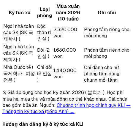
Mùa xuân
Loại
Ký túc xá
năm 2026
Ghi chú
phòng
(10 tuần)
Ngôi nhà toàn
Độc
2.320.000
Phòng tắm riêng cho
cầu SK (SK 국
thân (1
won
mỗi phòng
인실 )
제학사 )
Ngôi nhà toàn
Đôi (2
1.680.000
Phòng tắm riêng cho
cầu SK (SK 국
인실 )
won
mỗi phòng
제학사 )
Nhà Quốc tế (
Chỉ đôi
Chỉ dành cho nữ,
1.440.000
국제학사 , 여성
(2 인실
phòng tắm dùng
won
전용 )
)
chung mỗi tầng.
※ Giá áp dụng cho học kỳ Xuân 2026 ( 봄학기 ). Học phí
mùa hè, mùa thu và mùa đông có thể khác nhau. Giá chưa
bao gồm bữa ăn. Nguồn:
Chương trình học chính quy KLI —
Thông tin ký túc xá (tiếng Anh) →
Hướng dẫn đăng ký ở ký túc xá KLI