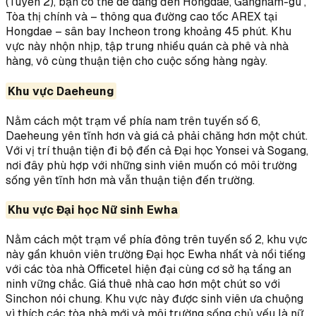
(Tuyến 2), bạn có thể dễ dàng đến Hongdae, Gangnam-gu ,
Tòa thị chính và – thông qua đường cao tốc AREX tại
Hongdae – sân bay Incheon trong khoảng 45 phút. Khu
vực này nhộn nhịp, tập trung nhiều quán cà phê và nhà
hàng, vô cùng thuận tiện cho cuộc sống hàng ngày.
Khu vực Daeheung
Nằm cách một trạm về phía nam trên tuyến số 6,
Daeheung yên tĩnh hơn và giá cả phải chăng hơn một chút.
Với vị trí thuận tiện đi bộ đến cả Đại học Yonsei và Sogang,
nơi đây phù hợp với những sinh viên muốn có môi trường
sống yên tĩnh hơn mà vẫn thuận tiện đến trường.
Khu vực Đại học Nữ sinh Ewha
Nằm cách một trạm về phía đông trên tuyến số 2, khu vực
này gần khuôn viên trường Đại học Ewha nhất và nổi tiếng
với các tòa nhà Officetel hiện đại cùng cơ sở hạ tầng an
ninh vững chắc. Giá thuê nhà cao hơn một chút so với
Sinchon nói chung. Khu vực này được sinh viên ưa chuộng
vì thích các tòa nhà mới và môi trường sống chủ yếu là nữ.