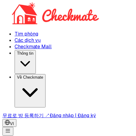
Tìm phòng
Các dịch vụ
Checkmate Mall
Thông tin
Về Checkmate
무료로 방 등록하기 ↗
Đăng nhập | Đăng ký
VI