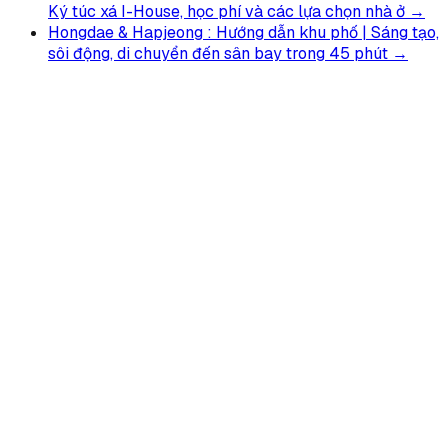
Ký túc xá I-House, học phí và các lựa chọn nhà ở →
Hongdae & Hapjeong : Hướng dẫn khu phố | Sáng tạo,
sôi động, di chuyển đến sân bay trong 45 phút →