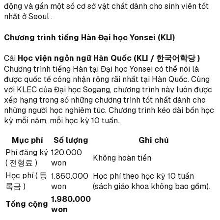
động và gần một số cơ sở vật chất dành cho sinh viên tốt
nhất ở Seoul .
Chương trình tiếng Hàn Đại học Yonsei (KLI)
Cái
Học viện ngôn ngữ Hàn Quốc (KLI / 한국어학당 )
Chương trình tiếng Hàn tại Đại học Yonsei có thể nói là
được quốc tế công nhận rộng rãi nhất tại Hàn Quốc. Cùng
với KLEC của Đại học Sogang, chương trình này luôn được
xếp hạng trong số những chương trình tốt nhất dành cho
những người học nghiêm túc. Chương trình kéo dài bốn học
kỳ mỗi năm, mỗi học kỳ 10 tuần.
Mục phí
Số lượng
Ghi chú
Phí đăng ký
120.000
Không hoàn tiền
( 전형료 )
won
Học phí ( 등
1.860.000
Học phí theo học kỳ 10 tuần
록금 )
won
(sách giáo khoa không bao gồm).
1.980.000
Tổng cộng
won