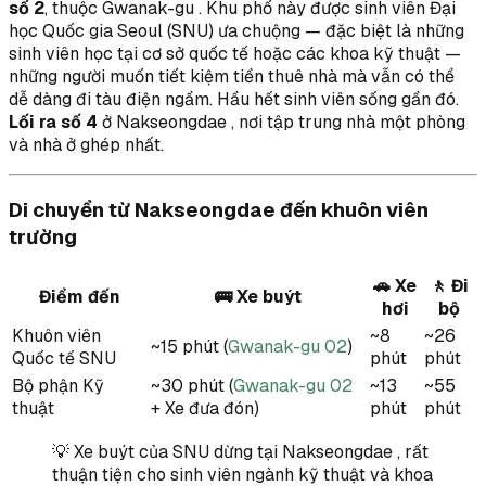
số 2
, thuộc Gwanak-gu . Khu phố này được sinh viên Đại
học Quốc gia Seoul (SNU) ưa chuộng — đặc biệt là những
sinh viên học tại cơ sở quốc tế hoặc các khoa kỹ thuật —
những người muốn tiết kiệm tiền thuê nhà mà vẫn có thể
dễ dàng đi tàu điện ngầm. Hầu hết sinh viên sống gần đó.
Lối ra số 4
ở Nakseongdae , nơi tập trung nhà một phòng
và nhà ở ghép nhất.
Di chuyển từ Nakseongdae đến khuôn viên
trường
🚗 Xe
🚶 Đi
Điểm đến
🚌 Xe buýt
hơi
bộ
Khuôn viên
~8
~26
~15 phút (
Gwanak-gu 02
)
Quốc tế SNU
phút
phút
Bộ phận Kỹ
~30 phút (
Gwanak-gu 02
~13
~55
thuật
+ Xe đưa đón)
phút
phút
💡 Xe buýt của SNU dừng tại Nakseongdae , rất
thuận tiện cho sinh viên ngành kỹ thuật và khoa