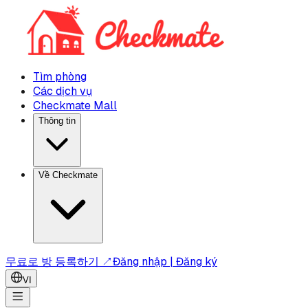
Tìm phòng
Các dịch vụ
Checkmate Mall
Thông tin
Về Checkmate
무료로 방 등록하기 ↗
Đăng nhập | Đăng ký
VI