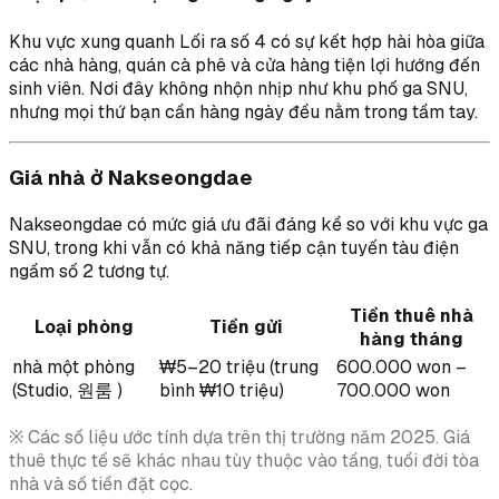
Khu vực xung quanh Lối ra số 4 có sự kết hợp hài hòa giữa
các nhà hàng, quán cà phê và cửa hàng tiện lợi hướng đến
sinh viên. Nơi đây không nhộn nhịp như khu phố ga SNU,
nhưng mọi thứ bạn cần hàng ngày đều nằm trong tầm tay.
Giá nhà ở Nakseongdae
Nakseongdae có mức giá ưu đãi đáng kể so với khu vực ga
SNU, trong khi vẫn có khả năng tiếp cận tuyến tàu điện
ngầm số 2 tương tự.
Tiền thuê nhà
Loại phòng
Tiền gửi
hàng tháng
nhà một phòng
₩5–20 triệu (trung
600.000 won –
(Studio, 원룸 )
bình ₩10 triệu)
700.000 won
※ Các số liệu ước tính dựa trên thị trường năm 2025. Giá
thuê thực tế sẽ khác nhau tùy thuộc vào tầng, tuổi đời tòa
nhà và số tiền đặt cọc.