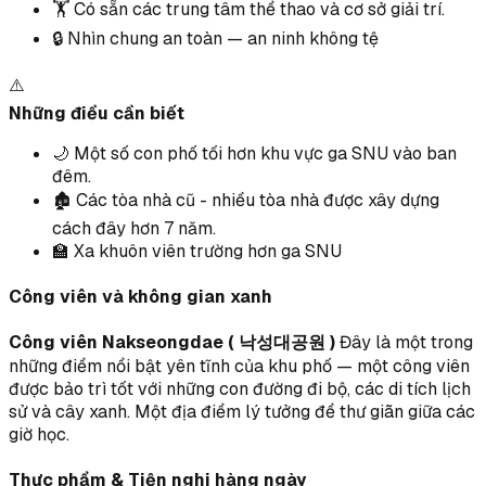
🏋️ Có sẵn các trung tâm thể thao và cơ sở giải trí.
🔒 Nhìn chung an toàn — an ninh không tệ
⚠️
Những điều cần biết
🌙 Một số con phố tối hơn khu vực ga SNU vào ban
đêm.
🏚️ Các tòa nhà cũ - nhiều tòa nhà được xây dựng
cách đây hơn 7 năm.
🏫 Xa khuôn viên trường hơn ga SNU
Công viên và không gian xanh
Công viên Nakseongdae ( 낙성대공원 )
Đây là một trong
những điểm nổi bật yên tĩnh của khu phố — một công viên
được bảo trì tốt với những con đường đi bộ, các di tích lịch
sử và cây xanh. Một địa điểm lý tưởng để thư giãn giữa các
giờ học.
Thực phẩm & Tiện nghi hàng ngày