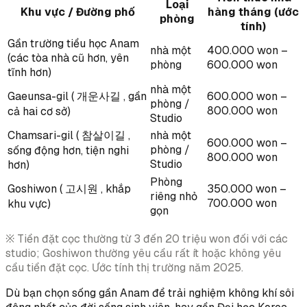
Loại
Khu vực / Đường phố
hàng tháng (ước
phòng
tính)
Gần trường tiểu học Anam
nhà một
400.000 won –
(các tòa nhà cũ hơn, yên
phòng
600.000 won
tĩnh hơn)
nhà một
Gaeunsa-gil ( 개운사길 , gần
600.000 won –
phòng /
800.000 won
cả hai cơ sở)
Studio
Chamsari-gil ( 참살이길 ,
nhà một
600.000 won –
phòng /
sống động hơn, tiện nghi
800.000 won
Studio
hơn)
Phòng
Goshiwon ( 고시원 , khắp
350.000 won –
riêng nhỏ
700.000 won
khu vực)
gọn
※ Tiền đặt cọc thường từ 3 đến 20 triệu won đối với các
studio; Goshiwon thường yêu cầu rất ít hoặc không yêu
cầu tiền đặt cọc. Ước tính thị trường năm 2025.
Dù bạn chọn sống gần Anam để trải nghiệm không khí sôi