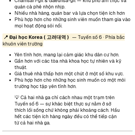
Chamsari-gil & Gaeunsa-gil — khu phố ẩm thực và
quán cà phê nhộn nhịp.
Nhiều nhà hàng, quán bar và lựa chọn tiện ích hơn
Phù hợp hơn cho những sinh viên muốn tham gia vào
mọi hoạt động sôi nổi.
📍 Đại học Korea ( 고려대역 )
— Tuyến số 6 · Phía bắc
khuôn viên trường
Yên tĩnh hơn, mang lại cảm giác khu dân cư hơn.
Gần hơn với các tòa nhà khoa học tự nhiên và kỹ
thuật.
Giá thuê nhà thấp hơn một chút ở một số khu vực.
Phù hợp hơn cho những học sinh muốn có một môi
trường học tập yên tĩnh hơn.
💡 Cả hai nhà ga chỉ cách nhau một trạm trên
Tuyến số 6 — sự khác biệt thực sự nằm ở sở
thích lối sống chứ không phải khoảng cách. Hầu
hết các tiện ích hàng ngày đều có thể tiếp cận
từ cả hai nhà ga.