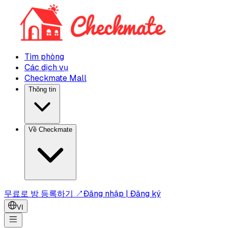
Tìm phòng
Các dịch vụ
Checkmate Mall
Thông tin
Về Checkmate
무료로 방 등록하기 ↗
Đăng nhập | Đăng ký
VI