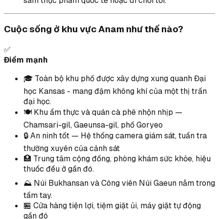
sắm thực phẩm quốc tế hoặc đi chơi tối.
Cuộc sống ở khu vực Anam như thế nào?
✅
Điểm mạnh
🎓 Toàn bộ khu phố được xây dựng xung quanh Đại
học Kansas - mang đậm không khí của một thị trấn
đại học.
🍽️ Khu ẩm thực và quán cà phê nhộn nhịp —
Chamsari-gil, Gaeunsa-gil, phố Goryeo
🔒 An ninh tốt — Hệ thống camera giám sát, tuần tra
thường xuyên của cảnh sát
🏥 Trung tâm cộng đồng, phòng khám sức khỏe, hiệu
thuốc đều ở gần đó.
⛰️ Núi Bukhansan và Công viên Núi Gaeun nằm trong
tầm tay.
🏪 Cửa hàng tiện lợi, tiệm giặt ủi, máy giặt tự động
gần đó