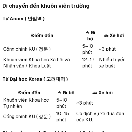
Di chuyển đến khuôn viên trường
Từ Anam ( 안암역 )
🚶 Đi
Điểm đến
🚗 Xe hơi
bộ
5–10
Cổng chính KU ( 정문 )
~3 phút
phút
Khuôn viên Khoa học Xã hội và
12–17
Nhiều tuyến
Nhân văn / Khoa Luật
phút
xe buýt
Từ Đại học Korea ( 고려대역 )
Điểm đến
🚶 Đi bộ
🚗 Xe hơi
Khuôn viên Khoa học
5–10
~3 phút
Tự nhiên
phút
10–15
Có dịch vụ xe đưa đón
Cổng chính KU ( 정문 )
phút
của KU.