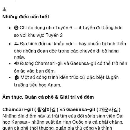
⚠️
Những điều cần biết
🚇 Chỉ áp dụng cho Tuyến 6 — ít tuyến đi thẳng hơn
so với khu vực Tuyến 2
⛰️ Địa hình đồi núi khắp nơi — hãy chuẩn bị tinh thần
cho những đoạn dốc trong các chuyến đi bộ hàng
ngày.
🔊 Đường Chamsari-gil và Gaeunsa-gil có thể trở nên
ồn ào vào ban đêm.
🏚️ Một số công trình kiến trúc cũ, đặc biệt là gần
trường tiểu học Anam.
Ẩm thực, Quán cà phê & Giải trí về đêm
Chamsari-gil ( 참살이길 )
Và
Gaeunsa-gil ( 개운사길 )
Những địa điểm này là trái tim của đời sống sinh viên Đại
học Kansas - những suất ăn Hàn Quốc giá cả phải chăng,
quán cà phê thời thượng, quán bia thủ công và thỉnh