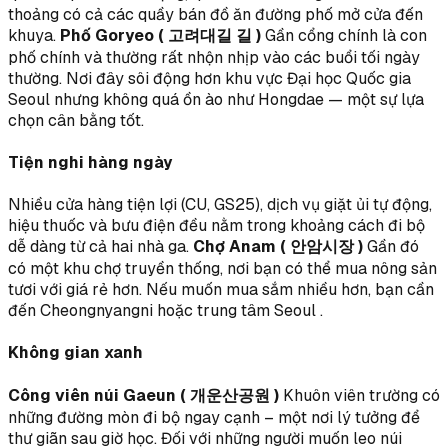
thoảng có cả các quầy bán đồ ăn đường phố mở cửa đến
khuya.
Phố Goryeo ( 고려대길 길 )
Gần cổng chính là con
phố chính và thường rất nhộn nhịp vào các buổi tối ngày
thường. Nơi đây sôi động hơn khu vực Đại học Quốc gia
Seoul nhưng không quá ồn ào như Hongdae — một sự lựa
chọn cân bằng tốt.
Tiện nghi hàng ngày
Nhiều cửa hàng tiện lợi (CU, GS25), dịch vụ giặt ủi tự động,
hiệu thuốc và bưu điện đều nằm trong khoảng cách đi bộ
dễ dàng từ cả hai nhà ga.
Chợ Anam ( 안암시장 )
Gần đó
có một khu chợ truyền thống, nơi bạn có thể mua nông sản
tươi với giá rẻ hơn. Nếu muốn mua sắm nhiều hơn, bạn cần
đến Cheongnyangni hoặc trung tâm Seoul .
Không gian xanh
Công viên núi Gaeun ( 개운산공원 )
Khuôn viên trường có
những đường mòn đi bộ ngay cạnh – một nơi lý tưởng để
thư giãn sau giờ học. Đối với những người muốn leo núi