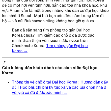
động nhất của đời sống sinh viên, hay gần Đại học Korea
để có một nơi yên tĩnh hơn, gần các tòa nhà khoa học, khu
vực Anam vẫn là một trong những khu dân cư đại học khép
kín nhất ở Seoul . Mọi thứ bạn cần đều nằm trong tầm đi
bộ — và núi Bukhansan cũng không bao giờ quá xa.
Bạn đã sẵn sàng tìm phòng trọ gần Đại học
Korea chưa? Tìm kiếm các chỗ ở đã được xác
minh, thân thiện với người nước ngoài trên
Checkmate Korea.
Tìm phòng gần Đại học
Korea →
📍
Các hướng dẫn khác dành cho sinh viên Đại học
Korea
Thông tin về chỗ ở tại Đại học Korea : Hướng dẫn đầy
đủ | Học phí, chi phí ký túc xá và các lựa chọn nhà ở
với giá cả đã được xác minh →