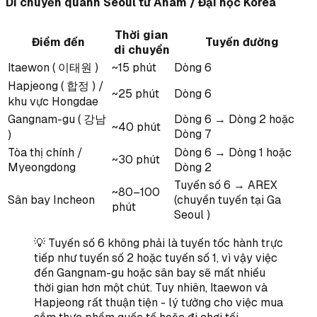
Di chuyển quanh Seoul từ Anam / Đại học Korea
Thời gian
Điểm đến
Tuyến đường
di chuyển
Itaewon ( 이태원 )
~15 phút
Dòng 6
Hapjeong ( 합정 ) /
~25 phút
Dòng 6
khu vực Hongdae
Gangnam-gu ( 강남
Dòng 6 → Dòng 2 hoặc
~40 phút
Dòng 7
)
Tòa thị chính /
Dòng 6 → Dòng 1 hoặc
~30 phút
Myeongdong
Dòng 2
Tuyến số 6 → AREX
~80–100
Sân bay Incheon
(chuyển tuyến tại Ga
phút
Seoul )
💡 Tuyến số 6 không phải là tuyến tốc hành trực
tiếp như tuyến số 2 hoặc tuyến số 1, vì vậy việc
đến Gangnam-gu hoặc sân bay sẽ mất nhiều
thời gian hơn một chút. Tuy nhiên, Itaewon và
Hapjeong rất thuận tiện - lý tưởng cho việc mua