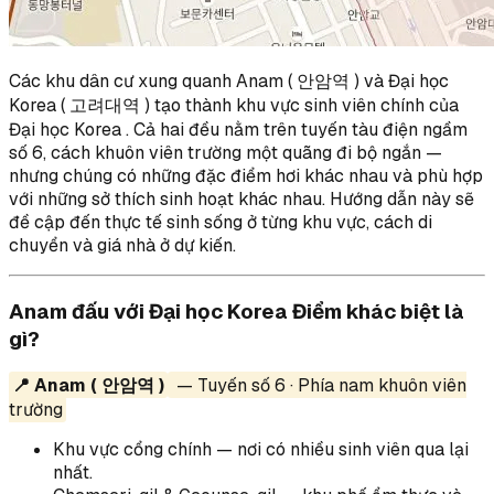
Các khu dân cư xung quanh Anam ( 안암역 ) và Đại học
Korea ( 고려대역 ) tạo thành khu vực sinh viên chính của
Đại học Korea . Cả hai đều nằm trên tuyến tàu điện ngầm
số 6, cách khuôn viên trường một quãng đi bộ ngắn —
nhưng chúng có những đặc điểm hơi khác nhau và phù hợp
với những sở thích sinh hoạt khác nhau. Hướng dẫn này sẽ
đề cập đến thực tế sinh sống ở từng khu vực, cách di
chuyển và giá nhà ở dự kiến.
Anam đấu với Đại học Korea Điểm khác biệt là
gì?
📍 Anam ( 안암역 )
— Tuyến số 6 · Phía nam khuôn viên
trường
Khu vực cổng chính — nơi có nhiều sinh viên qua lại
nhất.